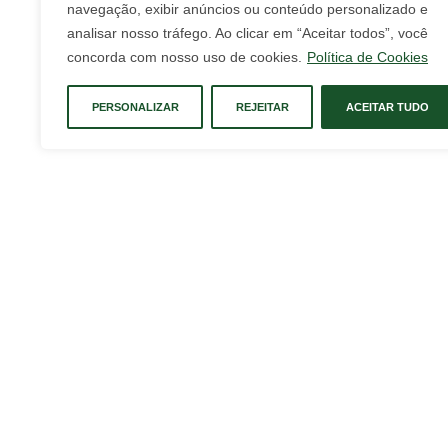
navegação, exibir anúncios ou conteúdo personalizado e
analisar nosso tráfego. Ao clicar em “Aceitar todos”, você
concorda com nosso uso de cookies.
Política de Cookies
PERSONALIZAR
REJEITAR
ACEITAR TUDO
Contato
WhatsApp: (47) 99
E-mails: lcsconsu
Endereço: Rodovia
Garuva - SC - Bras
Caixa Postal 121