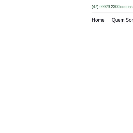
(47) 99929-2300
lcscons
Home
Quem So