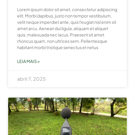
Lorem ipsum dolor sit amet, consectetur adipiscing
elit. Morbi dapibus, justo non tempor vestibulum,
velit neque imperdiet ante, quis feugiat nisl enim sit
amet arcu. Aenean dui ligula, aliquam et aliquet
quis, malesuada nec lacus. Praesent sit amet
rhoncus quam, non ultrices sem. Pellentesque
habitant morbi tristique senectus et netus
LEIA MAIS »
abril 7, 2025