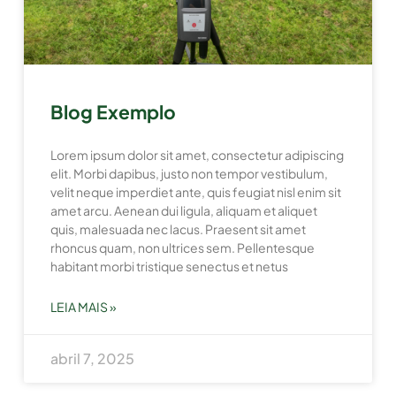
Blog Exemplo
Lorem ipsum dolor sit amet, consectetur adipiscing
elit. Morbi dapibus, justo non tempor vestibulum,
velit neque imperdiet ante, quis feugiat nisl enim sit
amet arcu. Aenean dui ligula, aliquam et aliquet
quis, malesuada nec lacus. Praesent sit amet
rhoncus quam, non ultrices sem. Pellentesque
habitant morbi tristique senectus et netus
LEIA MAIS »
abril 7, 2025